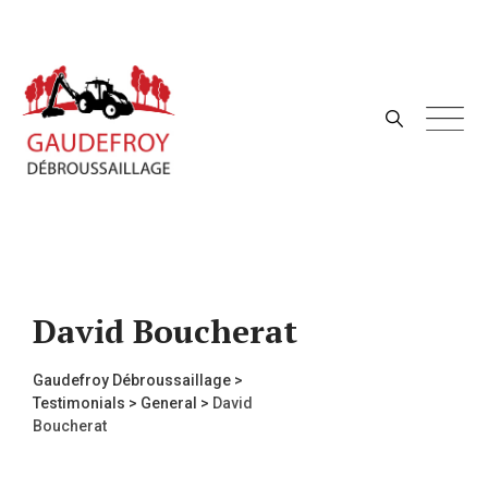
Skip
to
content
David Boucherat
Gaudefroy Débroussaillage
>
Testimonials
>
General
>
David
Boucherat