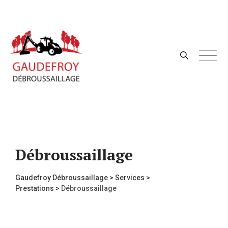
Skip
to
content
Débroussaillage
Gaudefroy Débroussaillage
>
Services
>
Prestations
>
Débroussaillage