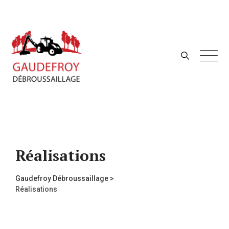
Skip
to
content
Réalisations
Gaudefroy Débroussaillage
>
Réalisations